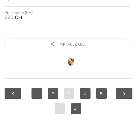
Puissance (CH)
320 CH
PARTAGEZ CECI
1
2
3
4
5
…
43