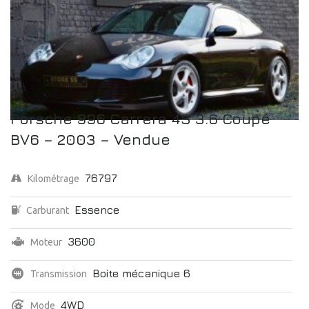
Porsche 996 Carrera 4S 3.6 Coupé
BV6 – 2003 – Vendue
76797
Kilométrage
Essence
Carburant
3600
Moteur
Boite mécanique 6
Transmission
4WD
Mode