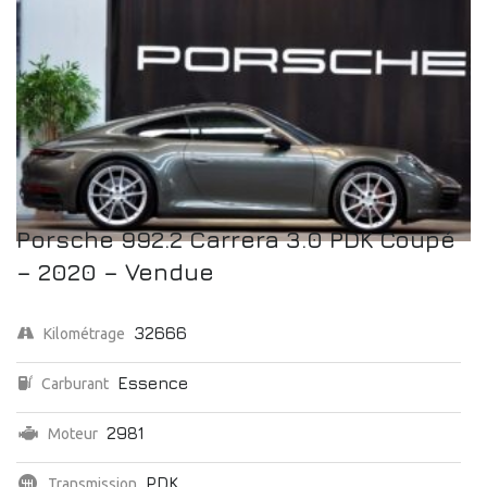
Porsche 992.2 Carrera 3.0 PDK Coupé
– 2020 – Vendue
32666
Kilométrage
Essence
Carburant
2981
Moteur
PDK
Transmission