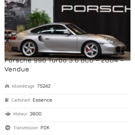
Porsche 996 Turbo 3.6 BC6 – 2004 –
Vendue
75242
Kilométrage
Essence
Carburant
3800
Moteur
PDK
Transmission