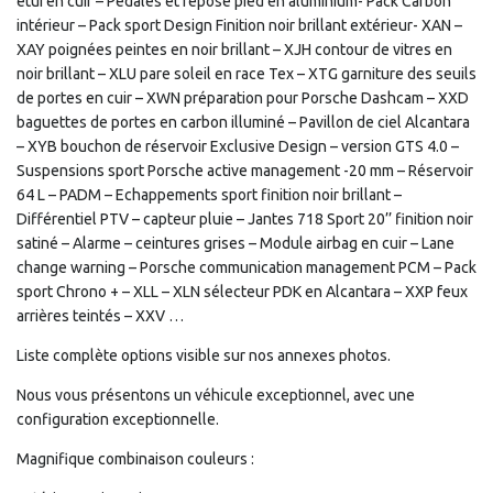
étui en cuir – Pédales et repose pied en aluminium- Pack Carbon
intérieur – Pack sport Design Finition noir brillant extérieur- XAN –
XAY poignées peintes en noir brillant – XJH contour de vitres en
noir brillant – XLU pare soleil en race Tex – XTG garniture des seuils
de portes en cuir – XWN préparation pour Porsche Dashcam – XXD
baguettes de portes en carbon illuminé – Pavillon de ciel Alcantara
– XYB bouchon de réservoir Exclusive Design – version GTS 4.0 –
Suspensions sport Porsche active management -20 mm – Réservoir
64 L – PADM – Echappements sport finition noir brillant –
Différentiel PTV – capteur pluie – Jantes 718 Sport 20’’ finition noir
satiné – Alarme – ceintures grises – Module airbag en cuir – Lane
change warning – Porsche communication management PCM – Pack
sport Chrono + – XLL – XLN sélecteur PDK en Alcantara – XXP feux
arrières teintés – XXV …
Liste complète options visible sur nos annexes photos.
Nous vous présentons un véhicule exceptionnel, avec une
configuration exceptionnelle.
Magnifique combinaison couleurs :