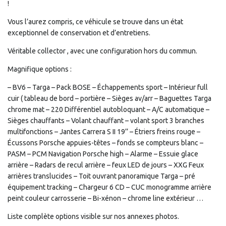
!
Vous l’aurez compris, ce véhicule se trouve dans un état
exceptionnel de conservation et d’entretiens.
Véritable collector , avec une configuration hors du commun.
Magnifique options :
– BV6 – Targa – Pack BOSE – Échappements sport – Intérieur full
cuir ( tableau de bord – portière – Sièges av/arr – Baguettes Targa
chrome mat – 220 Différentiel autobloquant – A/C automatique –
Sièges chauffants – Volant chauffant – volant sport 3 branches
multifonctions – Jantes Carrera S II 19’’ – Étriers freins rouge –
Écussons Porsche appuies-têtes – fonds se compteurs blanc –
PASM – PCM Navigation Porsche high – Alarme – Essuie glace
arrière – Radars de recul arrière – feux LED de jours – XXG Feux
arrières translucides – Toit ouvrant panoramique Targa – pré
équipement tracking – Chargeur 6 CD – CUC monogramme arrière
peint couleur carrosserie – Bi-xénon – chrome line extérieur …
Liste complète options visible sur nos annexes photos.